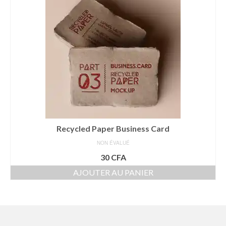
SERVICES
SHIPPING AGENCY
LCL – CONSOLIDATION
FORWARDING AND
TRANSPORTATION
PORT NEWS
TRACK
Recycled Paper Business Card
PARTNERS
NON ÉVALUÉ
30
CFA
CONTACT
AJOUTER AU PANIER