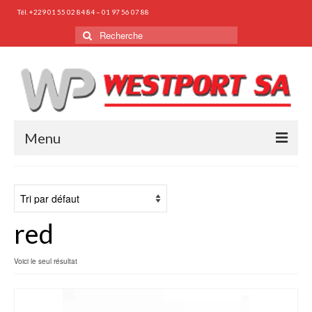
Tél. +229 01 55 02 84 84 – 01 97 56 07 88
Rechercher
:
Menu
HOME
OBOUT US
red
PROFILE
ORGANISATION
Voici le seul résultat
PHOTO GALLERY