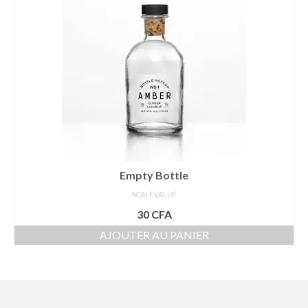
SERVICES
SHIPPING AGENCY
LCL – CONSOLIDATION
FORWARDING AND
TRANSPORTATION
PORT NEWS
TRACK
Empty Bottle
PARTNERS
NON ÉVALUÉ
30
CFA
CONTACT
AJOUTER AU PANIER