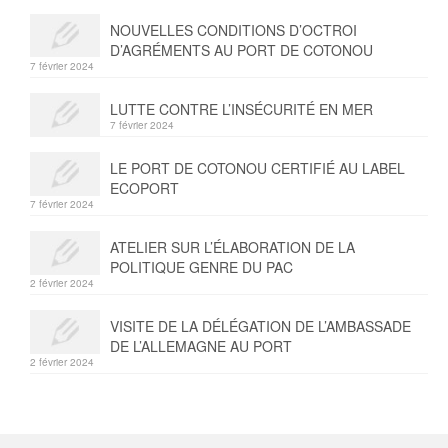
SERVICES
NOUVELLES CONDITIONS D’OCTROI
SHIPPING AGENCY
D’AGRÉMENTS AU PORT DE COTONOU
7 février 2024
LCL – CONSOLIDATION
LUTTE CONTRE L’INSÉCURITÉ EN MER
7 février 2024
FORWARDING AND
TRANSPORTATION
LE PORT DE COTONOU CERTIFIÉ AU LABEL
ECOPORT
PORT NEWS
7 février 2024
TRACK
ATELIER SUR L’ÉLABORATION DE LA
POLITIQUE GENRE DU PAC
PARTNERS
2 février 2024
CONTACT
VISITE DE LA DÉLÉGATION DE L’AMBASSADE
DE L’ALLEMAGNE AU PORT
2 février 2024